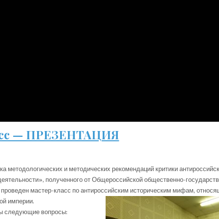
асс — ПРЕЗЕНТАЦИЯ
отка методологических и методических рекомендаций критики антироссийс
 деятельности», полученного от Общероссийской общественно-государст
 проведен мастер-класс по антироссийским историческим мифам, относя
ой империи.
ы следующие вопросы: