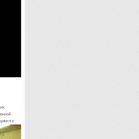
ких
венной
щимся к