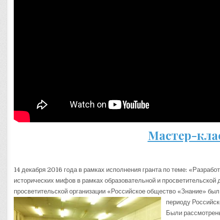
Мастер-кл
14 декабря 2016 года в рамках исполнения гранта по теме: «Разраб
исторических мифов в рамках образовательной и просветительской
просветительской организации «Российское общество «Знание» был
периоду Российск
Были рассмотрен