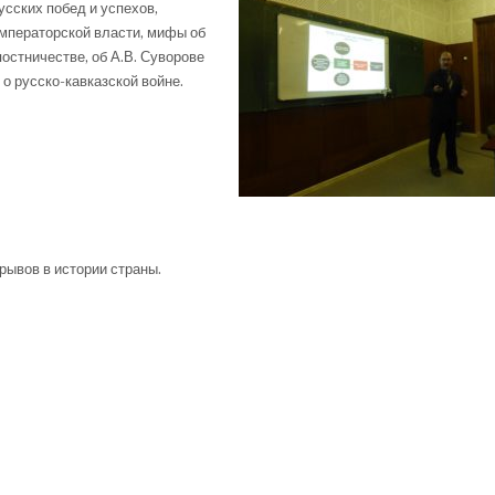
усских побед и успехов,
мператорской власти, мифы об
остничестве, об А.В. Суворове
 о русско-кавказской войне.
ывов в истории страны.