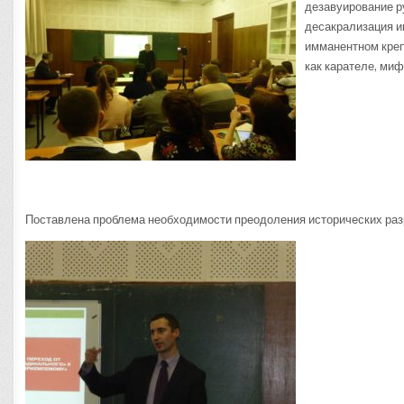
дезавуирование р
десакрализация и
имманентном креп
как карателе, миф
Поставлена проблема необходимости преодоления исторических разр