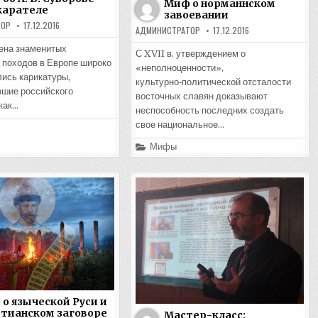
Миф о норманнском
карателе
завоевании
ТОР
17.12.2016
АДМИНИСТРАТОР
17.12.2016
ена знаменитых
С XVII в. утверждением о
 походов в Европе широко
«неполноценности»,
ись карикатуры,
культурно‑политической отсталости
шие российского
восточных славян доказывают
как…
неспособность последних создать
свое национальное…
Posted
Мифы
in
о языческой Руси и
тианском заговоре
Мастер-класс: