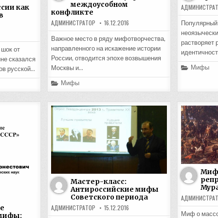
междоусобном
сии как
АДМИНИСТРА
конфликте
в
АДМИНИСТРАТОР
16.12.2016
Популярный 
неоязычески
Важное место в ряду мифотворчества,
растворяет 
направленного на искажение истории
 шок от
идентичност
России, отводится эпохе возвышения
не сказался
Posted
Мифы
Москвы и…
мов русской…
in
Posted
Мифы
in
Миф 
репр
Мастер-класс:
Мур
Антироссийские мифы
Советского периода
АДМИНИСТРА
е
АДМИНИСТРАТОР
15.12.2016
Миф о массо
мифы: