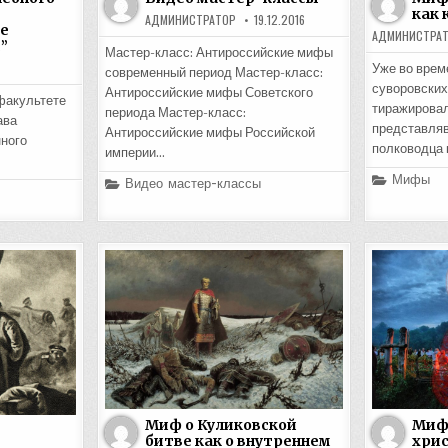
как 
АДМИНИСТРАТОР
19.12.2016
е
АДМИНИСТРА
”
Мастер-класс: Антироссийские мифы
Уже во врем
современный период Мастер-класс:
суворовских
Антироссийские мифы Советского
факультете
тиражировал
периода Мастер-класс:
ава
представляв
Антироссийские мифы Российской
ного
полководца 
империи…
Posted
Мифы
Posted
Видео мастер-классы
in
in
Миф 
Миф о Куликовской
хрис
битве как о внутреннем