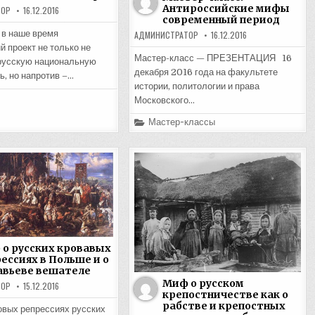
Антироссийские мифы
ТОР
16.12.2016
современный период
в наше время
АДМИНИСТРАТОР
16.12.2016
й проект не только не
Мастер-класс — ПРЕЗЕНТАЦИЯ 16
русскую национальную
декабря 2016 года на факультете
ь, но напротив –…
истории, политологии и права
Московского…
Posted
Мастер-классы
in
о русских кровавых
ессиях в Польше и о
авьеве вешателе
Миф о русском
ТОР
15.12.2016
крепостничестве как о
рабстве и крепостных
вых репрессиях русских