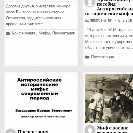
пособия ”
Дорогие друзья, объявляем конкурс
Антироссийски
эссе! Вы хорошо знаете историю
исторические мифы
Отечества, гордитесь великим
АДМИНИСТРАТОР
19.12.2016
прошлым и считаете…
19 декабря 2016 года на 
Posted
Конференции
,
Мифы
,
Презентации
истории, политологии и пр
in
Московского государствен
областного университета…
Posted
Презентации
in
Миф о военно
Презентация:
техническом