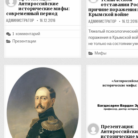
Антироссийские
отставании Рос
исторические мифы:
причине поражения 
современный период
Крымской войне
АДМИНИСТРАТОР
16.12.2016
АДМИНИСТРАТОР
16.12.2016
Тяжелый психологический
к
1 комментарий
записи
поражения в Крымской вой
Posted
Презентации
Презентация:
не только на состоянии у
in
Антироссийские
исторические
Posted
Мифы
мифы:
in
современный
период
Презентация:
Антироссийски
исторические 