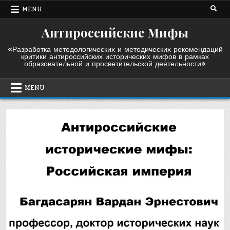
Skip
MENU
to
content
Антироссийские Мифы
«Разработка методологических и методических рекомендаций
критики антироссийских исторических мифов в рамках
образовательной и просветительской деятельности»
MENU