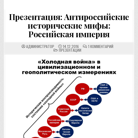
Презентация: Антироссийские
исторические мифы:
Российская империя
К
АДМИНИСТРАТОР
14.12.2016
1 КОММЕНТАРИЙ
POSTED
ЗАПИСИ
ПРЕЗЕНТАЦИИ
IN
ПРЕЗЕНТАЦИЯ:
АНТИРОССИЙСК
ИСТОРИЧЕСКИЕ
МИФЫ:
РОССИЙСКАЯ
ИМПЕРИЯ