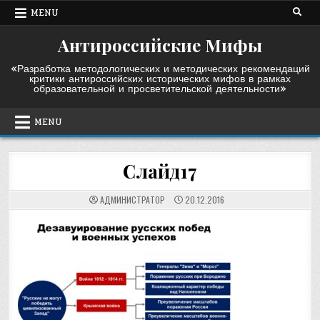
Skip
MENU
to
content
Антироссийские Мифы
«Разработка методологических и методических рекомендаций
критики антироссийских исторических мифов в рамках
образовательной и просветительской деятельности»
MENU
Слайд17
АДМИНИСТРАТОР
20.12.2016