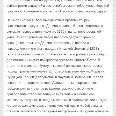
война против западной и восточной агрессии обернулась борьбой
против великокняжеской власти и Русской православной церкви.
Не имея сил вести военные действия против четырех
противников сразу, князь Даниил решил пойти на сближение с
римским первосвященником и с 1246 г. начал переговоры об
унии. Эпистолярное наследие папского двора сохранило
сообщение о том, что Даниил настоятельно просил о
присоединении его и его народа к Римской Церкви. В 1253 г.
галицкий князь получил от папы скипетр и королевскую корону и
дал клятвенный обет покорности престолу Святого Петра. В
ответ папа разослал буллу, в которой призывал к крестовому
походу против монголо‑татар только христиан Чехии, Моравии,
Лужицкой Сербии (современный Лаузиц) и Померании. Желая
восполнить людские потери, Даниил открыл ворота своих
городов для эмигрантов из католических стран. В итоге
православие стало постепенно вытесняться в сельскую
местность, тогда как в городах, которые в отличие от сел всегда
играли решающую роль в политической жизни любой страны,
стали укрепляться прозападные настроения и западная культура.