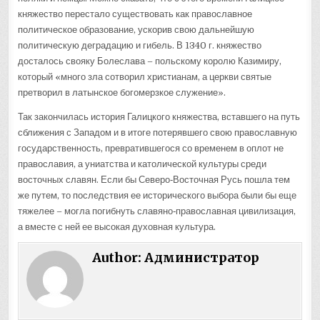
княжество перестало существовать как православное
политическое образование, ускорив свою дальнейшую
политическую деградацию и гибель. В 1340 г. княжество
досталось свояку Болеслава – польскому королю Казимиру,
который «много зла сотворил христианам, а церкви святые
претворил в латынское богомерзкое служение».
Так закончилась история Галицкого княжества, вставшего на путь
сближения с Западом и в итоге потерявшего свою православную
государственность, превратившегося со временем в оплот не
православия, а униатства и католической культуры среди
восточных славян. Если бы Северо‑Восточная Русь пошла тем
же путем, то последствия ее исторического выбора были бы еще
тяжелее – могла погибнуть славяно‑православная цивилизация,
а вместе с ней ее высокая духовная культура.
Author:
Администратор