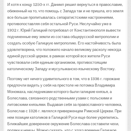
И хотя к концу 1250‑х гг. Даниил решил вернуться в православие,
обиженный на то, что помощь с Запада так и не пришла, его земля
все больше пропитывалась сепаратистскими настроениями,
противопоставляя себя остальной Руси. Неслучайно уже в
1302 г. Юрий Галицкий потребовал от Константинополя вывести
подчиненные ему земли из состава общерусской митрополии и
создать особую Галицкую митрополию. Его настойчивость была
удовлетворена, что положило начало великому расколу некогда
единой русской церкви, в рамках которой все жители Руси
чувствовали себя единым организмом, противостоящим
католическому Западу и мусульманско‑языческому Востоку.
Поэтому нет ничего удивительного в том, что в 1336 г. горожане
предпочли видеть у себя на престоле не потомка Владимира
Мономаха, наследниками которого были галицкие князья, а
Болеслава, связанного родственными узами с польскими и
литовскими князьями. Выдавая себя за православного человека,
Болеслав с 1326 г. являлся приверженцем Римской Церкви. При
нем позиции католиков в Галицкой Руси еще более укрепились.
Ближайшее доверенное окружение Болеслава составили чехи,
поляки и немцы. Можно сказать, что с этого времени Галицкое