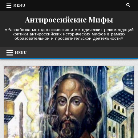
Skip
MENU
to
content
Антироссийские Мифы
«Разработка методологических и методических рекомендаций
критики антироссийских исторических мифов в рамках
образовательной и просветительской деятельности»
MENU