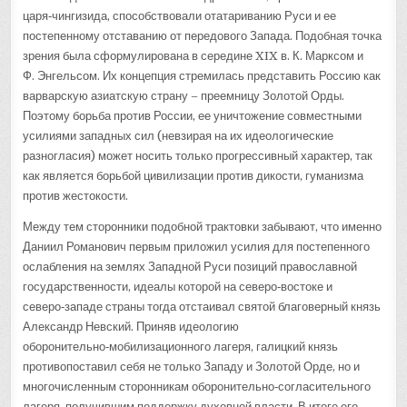
царя‑чингизида, способствовали отатариванию Руси и ее
постепенному отставанию от передового Запада. Подобная точка
зрения была сформулирована в середине XIX в. К. Марксом и
Ф. Энгельсом. Их концепция стремилась представить Россию как
варварскую азиатскую страну – преемницу Золотой Орды.
Поэтому борьба против России, ее уничтожение совместными
усилиями западных сил (невзирая на их идеологические
разногласия) может носить только прогрессивный характер, так
как является борьбой цивилизации против дикости, гуманизма
против жестокости.
Между тем сторонники подобной трактовки забывают, что именно
Даниил Романович первым приложил усилия для постепенного
ослабления на землях Западной Руси позиций православной
государственности, идеалы которой на северо‑востоке и
северо‑западе страны тогда отстаивал святой благоверный князь
Александр Невский. Приняв идеологию
оборонительно‑мобилизационного лагеря, галицкий князь
противопоставил себя не только Западу и Золотой Орде, но и
многочисленным сторонникам оборонительно‑согласительного
лагеря, получившим поддержку духовной власти. В итоге его