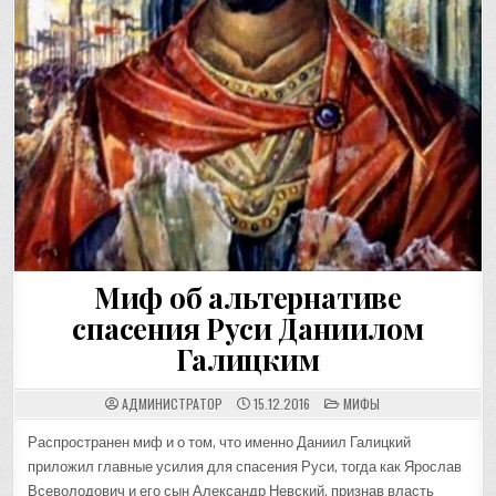
Миф об альтернативе
спасения Руси Даниилом
Галицким
POSTED
АДМИНИСТРАТОР
15.12.2016
МИФЫ
IN
Распространен миф и о том, что именно Даниил Галицкий
приложил главные усилия для спасения Руси, тогда как Ярослав
Всеволодович и его сын Александр Невский, признав власть